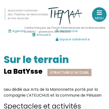
Association nationale
des Théâtres de Marionnettes
MENU
et Arts Associés
Centre français de l’Union Internationale de la Marionnette
Agenda
Recherche
(UNIMA) - partenaire de l’UNESCO
Annuaire
Espace adhérent·e
Association nationale
des Théâtres de Marionnettes
et Arts Associés
Sur le terrain
Sur le feu
La BatYsse
STRUCTURE D'ACCUEIL
(Actualités, annonces, vie professionnelle)
Sur le vif
Lieu dédié aux Arts de la Marionnette porté par la
(Agenda, spectacles, événements des adhérents)
compagnie L'ATEUCHUS et la commune de Pélussin
Sur le fond
Spectacles et activités
(Fonctionnement, gouvernance, groupes de travail, partena