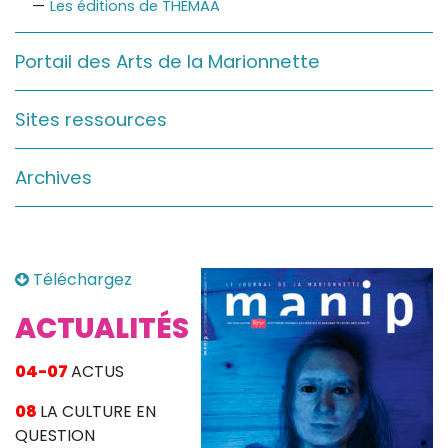
Les éditions de THEMAA
Sur le terrain
(Portraits, actions, collaborations)
Portail des Arts de la Marionnette
Sur l’étagère
(Documents, études, publications)
Sites ressources
Archives
Téléchargez
ACTUALITÉS
04-07
ACTUS
08
LA CULTURE EN
QUESTION