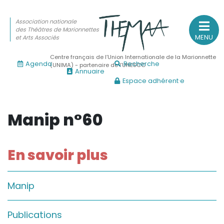
Association nationale
des Théâtres de Marionnettes
MENU
et Arts Associés
Centre français de l’Union Internationale de la Marionnette
Agenda
Recherche
(UNIMA) - partenaire de l’UNESCO
Annuaire
Espace adhérent·e
Association nationale
des Théâtres de Marionnettes
et Arts Associés
Manip n°60
Sur le feu
En savoir plus
(Actualités, annonces, vie professionnelle)
Sur le vif
Manip
(Agenda, spectacles, événements des adhérents)
Sur le fond
Publications
(Fonctionnement, gouvernance, groupes de travail, partena