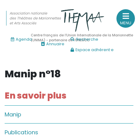
Association nationale
des Théâtres de Marionnettes
MENU
et Arts Associés
Centre français de l’Union Internationale de la Marionnette
Agenda
Recherche
(UNIMA) - partenaire de l’UNESCO
Annuaire
Espace adhérent·e
Association nationale
des Théâtres de Marionnettes
et Arts Associés
Manip n°18
Sur le feu
En savoir plus
(Actualités, annonces, vie professionnelle)
Sur le vif
Manip
(Agenda, spectacles, événements des adhérents)
Sur le fond
Publications
(Fonctionnement, gouvernance, groupes de travail, partena