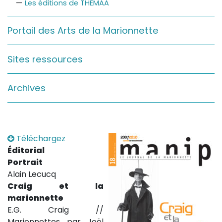
Les éditions de THEMAA
Sur le terrain
(Portraits, actions, collaborations)
Portail des Arts de la Marionnette
Sur l’étagère
(Documents, études, publications)
Sites ressources
Archives
Téléchargez
Éditorial
Portrait
Alain Lecucq
Craig et la
marionnette
E.G. Craig //
Marionnettes par Joël