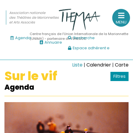
Association nationale
des Théâtres de Marionnettes
MENU
et Arts Associés
Centre français de l’Union Internationale de la Marionnette
Agenda
Recherche
(UNIMA) - partenaire de l’UNESCO
Annuaire
Espace adhérent·e
Association nationale
des Théâtres de Marionnettes
et Arts Associés
Liste
|
Calendrier
|
Carte
Sur le vif
Filtres
Sur le feu
Agenda
(Actualités, annonces, vie professionnelle)
Sur le vif
(Agenda, spectacles, événements des adhérents)
Sur le fond
(Fonctionnement, gouvernance, groupes de travail, partena