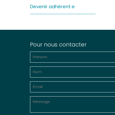
Sur le terrain
Devenir adhérent·e
(Portraits, actions, collaborations)
Sur l’étagère
(Documents, études, publications)
Pour nous contacter