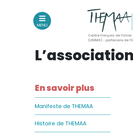
MENU
Centre français de l’Union
(UNIMA) - partenaire de l
L’associatio
Association nationale
des Théâtres de Marionnettes
et Arts Associés
Sur le feu
En savoir plus
(Actualités, annonces, vie professionnelle)
Sur le vif
Manifeste de THEMAA
(Agenda, spectacles, événements des adhérents)
Sur le fond
Histoire de THEMAA
(Fonctionnement, gouvernance, groupes de travail, partena