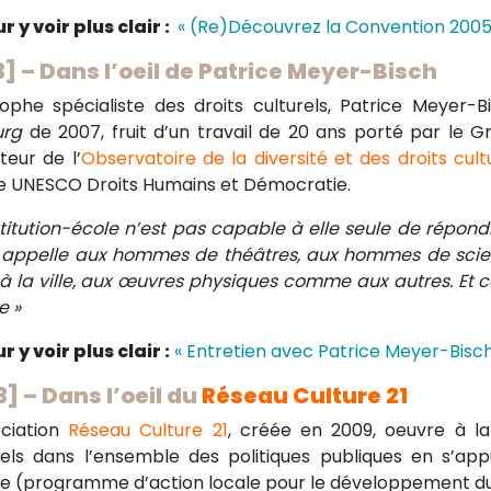
r y voir plus clair :
«
(Re)Découvrez la Convention 200
3] – Dans l’oeil de Patrice Meyer-Bisch
sophe spécialiste des droits culturels, Patrice Meyer-B
urg
de 2007, fruit d’un travail de 20 ans porté par le Gr
teur de l’
Observatoire de la diversité et des droits cult
e UNESCO Droits Humains et Démocratie.
nstitution-école n’est pas capable à elle seule de répondre
 appelle aux hommes de théâtres, aux hommes de scienc
, à la ville, aux œuvres physiques comme aux autres. Et ce
e »
r y voir plus clair :
« Entretien avec Patrice Meyer-Bisch
3] – Dans l’oeil du
Réseau Culture 21
ociation
Réseau Culture 21
, créée en 2009, oeuvre à la
rels dans l’ensemble des politiques publiques en s’a
re (programme d’action locale pour le développement dur