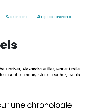
Recherche
Espace adhérent·e
rels
e Canivet, Alexandra Vuillet, Marie-Émilie
thieu Dochtermann, Claire Duchez, Anaïs
 sur une chronologie