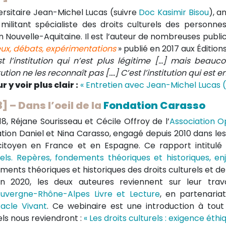
versitaire Jean-Michel Lucas (suivre
Doc Kasimir Bisou
), a
 militant spécialiste des droits culturels des person
n Nouvelle-Aquitaine. Il est l’auteur de nombreuses publi
eux, débats, expérimentations
» publié en 2017 aux Éditions
st l’institution qui n’est plus légitime […] mais bea
itution ne les reconnaît pas [….] C’est l’institution qui est e
r y voir plus clair :
« Entretien avec Jean-Michel Lucas (S
3] – Dans l’oeil de la
Fondation Carasso
18, Réjane Sourisseau et Cécile Offroy de l’
Association O
tion Daniel et Nina Carasso, engagé depuis 2010 dans les
 citoyen en France et en Espagne. Ce rapport intitulé
rels. Repères, fondements théoriques et historiques, e
ments théoriques et historiques des droits culturels et de
in 2020, les deux auteures reviennent sur leur trav
uvergne-Rhône-Alpes Livre et Lecture
, en partenariat
acle Vivant
. Ce webinaire est une introduction à tout
els nous reviendront :
« Les droits culturels : exigence éth