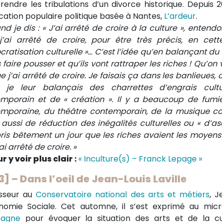
endre les tribulations d’un divorce historique. Depuis 2
cation populaire politique basée à Nantes,
L’ardeur
.
nd je dis : « J’ai arrêté de croire à la culture », enten
j’ai arrêté de croire, pour être très précis, en ce
ratisation culturelle »… C’est l’idée qu’en balançant du 
 faire pousser et qu’ils vont rattraper les riches ! Qu’on 
 j’ai arrêté de croire. Je faisais ça dans les banlieues, c
 je leur balançais des charrettes d’engrais cultu
mporain et de « création ». Il y a beaucoup de fumi
mporaine, du théâtre contemporain, de la musique co
 aussi de réduction des inégalités culturelles ou « d’asc
is bêtement un jour que les riches avaient les moyens de
ai arrêté de croire. »
r y voir plus clair :
« Inculture(s) – Franck Lepage »
13] – Dans l’oeil de Jean-Louis Laville
sseur au
Conservatoire national des arts et métiers
, J
nomie Sociale. Cet automne, il s’est exprimé au mi
agne
pour évoquer la situation des arts et de la cul