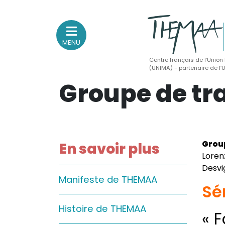
MENU
Centre français de l’Union
(UNIMA) - partenaire de l
Groupe de trav
Association nationale
des Théâtres de Marionnettes
et Arts Associés
Sur le feu
Group
En savoir plus
Loren
(Actualités, annonces, vie professionnelle)
Desvi
Sur le vif
Manifeste de THEMAA
Sé
(Agenda, spectacles, événements des adhérents)
Sur le fond
Histoire de THEMAA
« F
(Fonctionnement, gouvernance, groupes de travail, partena