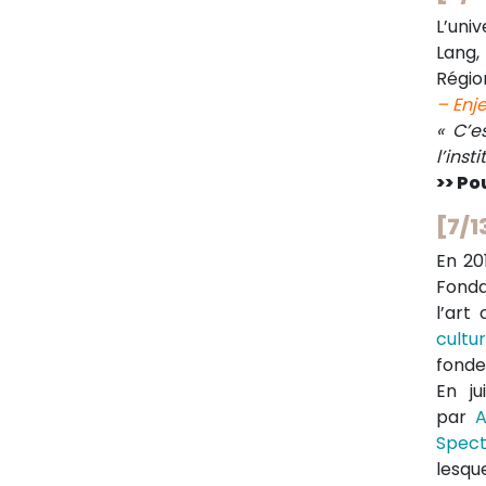
L’uni
Lang,
Régio
– Enj
« C’e
l’inst
>> Pou
[7/1
En 20
Fonda
l’art
cultu
fonde
En ju
par
A
Spect
lesqu