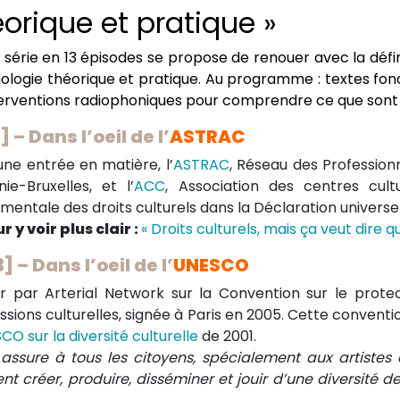
éorique et pratique »
 série en 13 épisodes se propose de renouer avec la définit
ologie théorique et pratique. Au programme : textes fond
terventions radiophoniques pour comprendre ce que sont l
] – Dans l’oeil de l’
ASTRAC
une entrée en matière, l’
ASTRAC
, Réseau des Profession
nie-Bruxelles, et l’
ACC
, Association des centres cultu
mentale des droits culturels dans la Déclaration universe
r y voir plus clair :
« Droits culturels, mais ça veut dire qu
3] – Dans l’oeil de l’
UNESCO
r par Arterial Network sur la Convention sur le protec
ssions culturelles, signée à Paris en 2005. Cette conventi
CO sur la diversité culturelle
de 2001.
e assure à tous les citoyens, spécialement aux artistes 
t créer, produire, disséminer et jouir d’une diversité de 