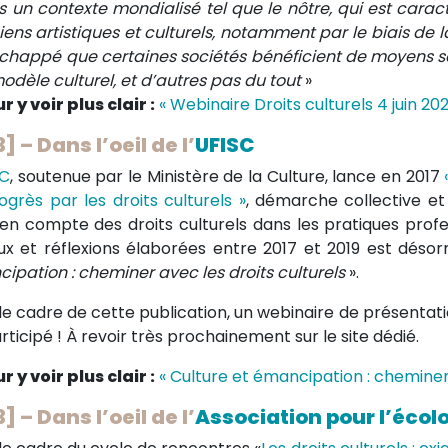
 un contexte mondialisé tel que le nôtre, qui est carac
iens artistiques et culturels, notamment par le biais de la
chappé que certaines sociétés bénéficient de moyens sa
modèle culturel, et d’autres pas du tout
»
r y voir plus clair :
« Webinaire Droits culturels 4 juin 202
3] – Dans l’oeil de l’
UFISC
SC
, soutenue par le Ministère de la Culture, lance en 2017
ogrès par les droits culturels »
, démarche collective et
 en compte des droits culturels dans les pratiques profe
ux et réflexions élaborées entre 2017 et 2019 est désorma
ipation : cheminer avec les droits culturels
».
le cadre de cette publication, un webinaire de présentati
rticipé ! À revoir très prochainement sur le site dédié.
r y voir plus clair :
« Culture et émancipation : cheminer 
3] – Dans l’oeil de l’
Association pour l’écolo