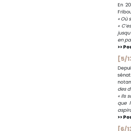
En 20
Fribou
« Où s
« C’e
jusqu
en par
>> Pou
[5/1
Depui
sénat
notam
des dr
« Ils
que l
aspira
>> Pou
[6/1