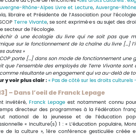
le cadre du cycle de rencontres «
Les droits culturels : e
uvergne-Rhône-Alpes Livre et Lecture
,
Auvergne-Rhône
la, libraire et Présidente de l’Association pour l’écologie
a SCOP
Terre Vivante
, se sont exprimé·e·s au sujet des dro
e secteur de l’écologie.
léchir à une écologie du livre qui ne soit pas que ma
mique sur le fonctionnement de la chaîne du livre […] l’
es autres »
SCOP porte […] dans son mode de fonctionnement une 
ait que l’ensemble des employés de Terre Vivante sont 
 comme résultante un engagement qui va au-delà de touc
r y voir plus clair :
« Pas de côté sur les droits culturels 
13] – Dans l’oeil de Franck Lepage
ant invétéré,
Franck Lepage
est notamment connu pou
emps directeur des programmes à la Fédération fran
titut national de la jeunesse et de l’éducation pop
ssionnelle « Inculture(s) 1 : « L’éducation populaire, Mon
ire de la culture », 1ère conférence gesticulée créée