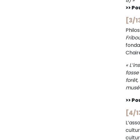
8) »
>> Pou
[3/1
Philo
Fribo
fonda
Chair
« L’i
fasse
forêt
musé
>> Pou
[4/1
L’ass
cultu
cultu