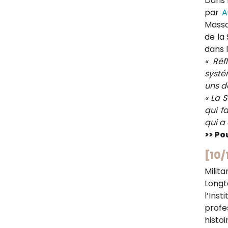
Dans 
par
A
Masso
de l
dans l
« Réf
systé
uns d
« La 
qui f
qui a
>> Pou
[10/
Milit
Longt
l’Ins
profe
histo