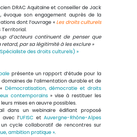
ncien DRAC Aquitaine et conseiller de Jack
nes, évoque son engagement auprès de la
cations dont l’ouvrage «
Les droits culturels
 Territorial.
ucoup d’acteurs continuent de penser que
n retard, par sa légitimité à les exclure »
pécialiste des droits culturels) »
pale
présente un rapport d’étude pour la
 domaines de l’alimentation durable et de
 «
Démocratisation, démocratie et droits
njeux contemporains
» vise à restituer les
 leurs mises en œuvre possibles.
ail dans un webinaire édifiant proposé
 avec l’
UFISC
et
Auvergne-Rhône-Alpes
 un cycle collaboratif de rencontres sur
ique, ambition pratique »
.