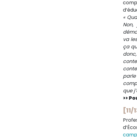
compr
d’édu
« Qua
Non, 
démoc
va les
ça que
donc,
conte
conte
parle
compr
que j’
>> Pou
[11/
Profe
d’Éco
camp