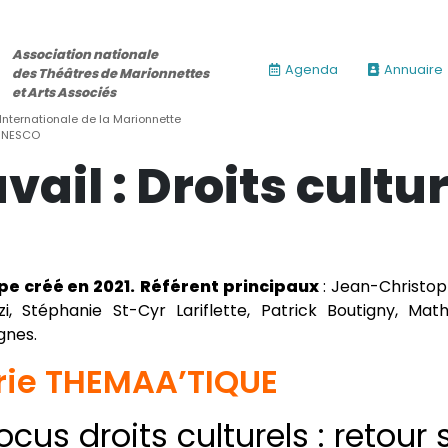
Association nationale
Agenda
Annuaire
des Théâtres de Marionnettes
et Arts Associés
 Internationale de la Marionnette
’UNESCO
ail : Droits cultu
e créé en 2021.
Référent principaux
: Jean-Christoph
zi, Stéphanie St-Cyr Lariflette, Patrick Boutigny, Ma
gnes.
rie THEMAA’TIQUE
ocus droits culturels : retour
ires)