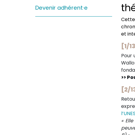
th
Sur le terrain
Devenir adhérent·e
(Portraits, actions, collaborations)
Cette
Sur l’étagère
chron
et in
(Documents, études, publications)
[1/13
Pour 
Wallo
fonda
>> Pou
[2/1
Retou
expre
l’UNES
« Ell
peuven