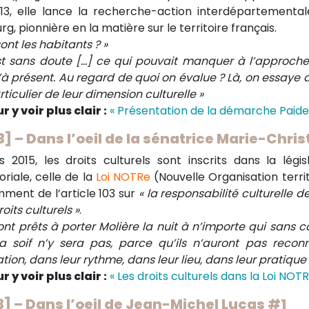
13, elle lance la recherche-action interdépartemental
rg, pionnière en la matière sur le territoire français.
ont les habitants ? »
st sans doute […] ce qui pouvait manquer à l’approche 
’à présent. Au regard de quoi on évalue ? Là, on essaye 
ticulier de leur dimension culturelle »
r y voir plus clair :
« Présentation de la démarche Paide
3] – Dans l’oeil de la sénatrice Marie-Chris
s 2015, les droits culturels sont inscrits dans la légis
oriale, celle de la
Loi NOTRe
(Nouvelle Organisation territ
ment de l’article 103 sur
« la responsabilité culturelle d
oits culturels »
.
 sont prêts à porter Molière la nuit à n’importe qui sans 
a soif n’y sera pas, parce qu’ils n’auront pas recon
tion, dans leur rythme, dans leur lieu, dans leur pratique 
r y voir plus clair :
« Les droits culturels dans la Loi NOTR
3] – Dans l’oeil de Jean-Michel Lucas #1