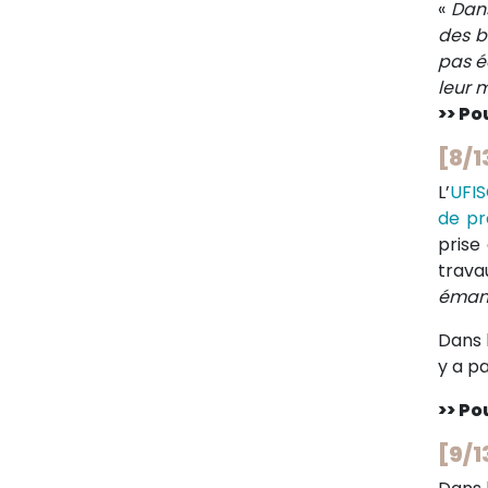
«
Dans
des b
pas é
leur 
>> Pou
[8/1
L’
UFI
de pr
prise
trava
émanc
Dans 
y a pa
>> Pou
[9/1