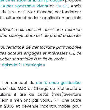
xigence éthique, ambition pratique
» proposé
-Alpes Spectacle Vivant
et l’
UFISC
, Anaïs
 du livre, et Olivier Blanche, co-fondateur
its culturels et de leur application possible
tériel mais qui soit aussi une réflexion
idée sous-jacente est de prendre soin les
gouvernance de démocratie participative
des acteurs engagés et intéressés […], ce
her son salaire à la fin du mois »
– épisode 2 : L’écologie »
r son concept de
conférence gesticulée
.
çaise des MJC et Chargé de recherche à
ulaire, il tire de cette (més)aventure
sieur, il n’en ont pas voulu… » – Une autre
 en 2006 et devenue incontournable pour