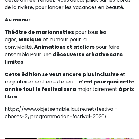
Sur le terrain
de la rivière, pour lancer les vacances en beauté.
(Portraits, actions, collaborations)
Au menu :
Sur l’étagère
Théâtre de marionnettes
pour tous les
(Documents, études, publications)
âges,
Musique
et humour pour la
convivialité,
Animations et ateliers
pour faire
ensemble.Pour une
découverte créative sans
limites
Cette édition se veut encore plus inclusive
et
majoritairement en extérieur :
c’est pourquoi cette
année
tout le festival sera
majoritairement
à prix
libre
.
https://www.objetsensible.lautre.net/festival-
choses-2/programmation-festival-2026/