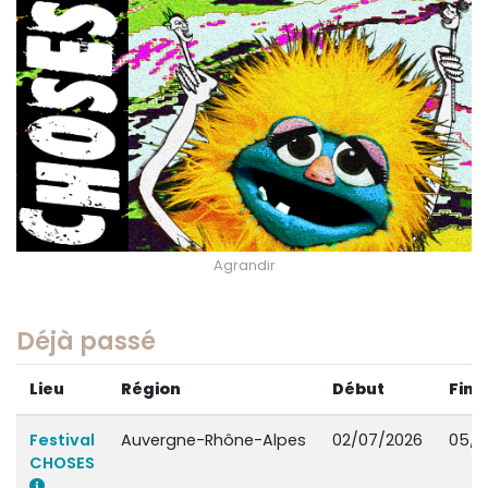
Agrandir
Déjà passé
Lieu
Région
Début
Fin
Festival
Auvergne-Rhône-Alpes
02/07/2026
05/0
CHOSES