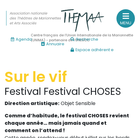
Association nationale
des Théâtres de Marionnettes
MENU
et Arts Associés
Centre français de l’Union Internationale de la Marionnette
Agenda
Recherche
(UNIMA) - partenaire de l’UNESCO
Annuaire
Espace adhérent·e
Association nationale
des Théâtres de Marionnettes
et Arts Associés
Sur le vif
Sur le feu
Festival
Festival CHOSES
(Actualités, annonces, vie professionnelle)
Direction artistique:
Objet Sensible
Sur le vif
Comme d’habitude, le festival CHOSES revient
(Agenda, spectacles, événements des adhérents)
chaque année… mais jamais quand et
Sur le fond
comment on l’attend !
(Fonctionnement, gouvernance, groupes de travail, partena
Cette année, rendez-vous début juillet sur les bords