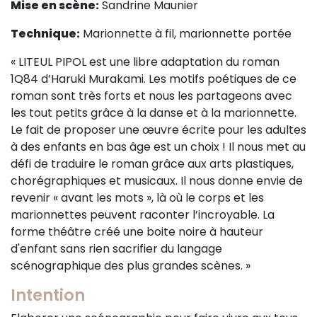
Mise en scène:
Sandrine Maunier
Sur le terrain
Technique:
Marionnette à fil, marionnette portée
(Portraits, actions, collaborations)
Sur l’étagère
« LITEUL PIPOL est une libre adaptation du roman
1Q84 d’Haruki Murakami. Les motifs poétiques de ce
(Documents, études, publications)
roman sont très forts et nous les partageons avec
les tout petits grâce à la danse et à la marionnette.
Le fait de proposer une œuvre écrite pour les adultes
à des enfants en bas âge est un choix ! Il nous met au
défi de traduire le roman grâce aux arts plastiques,
chorégraphiques et musicaux. Il nous donne envie de
revenir « avant les mots », là où le corps et les
marionnettes peuvent raconter l’incroyable. La
forme théâtre créé une boite noire à hauteur
d'enfant sans rien sacrifier du langage
scénographique des plus grandes scènes. »
Intention