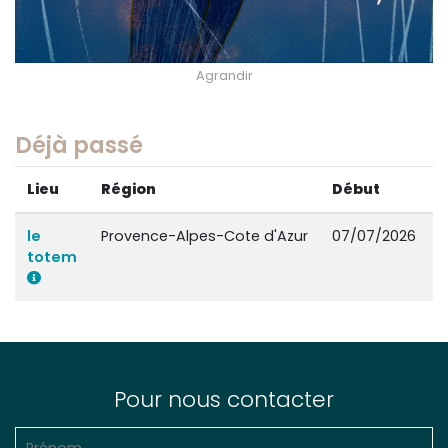
Agrandir
Déjà passé
Lieu
Région
Début
F
le
Provence-Alpes-Cote d'Azur
07/07/2026
totem
Pour nous contacter