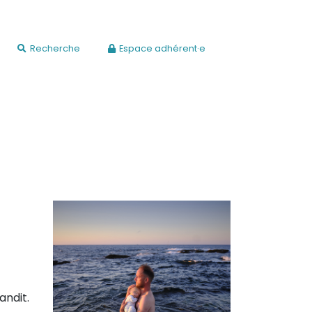
Recherche
Espace adhérent·e
randit.