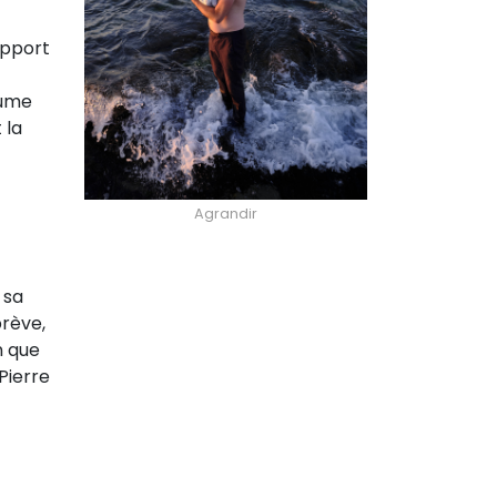
apport
aume
 la
Agrandir
 sa
brève,
n que
Pierre