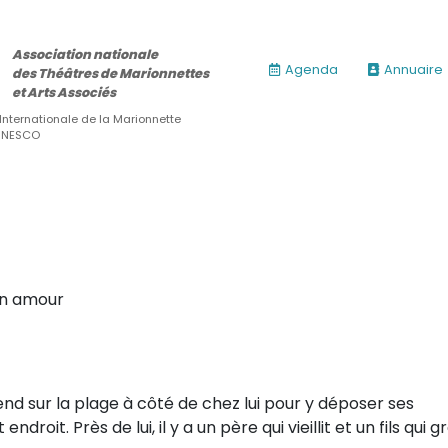
Association nationale
Agenda
Annuaire
des Théâtres de Marionnettes
et Arts Associés
 Internationale de la Marionnette
’UNESCO
n amour
nd sur la plage à côté de chez lui pour y déposer ses
ndroit. Près de lui, il y a un père qui vieillit et un fils qui g
ires)