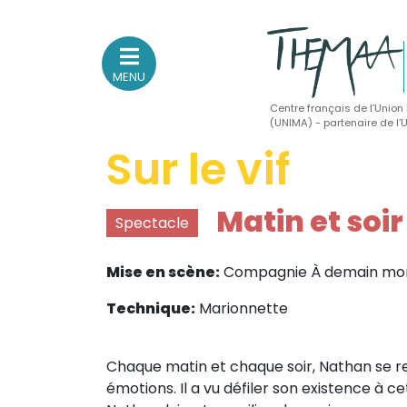
MENU
Centre français de l’Union
(UNIMA) - partenaire de l
Sur le vif
Association nationale
des Théâtres de Marionnettes
et Arts Associés
Matin et soir
Spectacle
Sur le feu
Mise en scène:
Compagnie À demain mo
(Actualités, annonces, vie professionnelle)
Technique:
Marionnette
Sur le vif
(Agenda, spectacles, événements des adhérents)
Chaque matin et chaque soir, Nathan se re
Sur le fond
émotions. Il a vu défiler son existence à cet e
(Fonctionnement, gouvernance, groupes de travail, partena