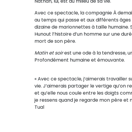
Nathan, lui, est au milieu de sa vie.
Sur le terrain
Avec ce spectacle, la compagnie À dema
(Portraits, actions, collaborations)
au temps qui passe et aux différents âges 
Sur l’étagère
dizaine de marionnettes à taille humaine.
Hunout l’histoire d’un homme sur une durée
(Documents, études, publications)
mort de son père.
Matin et soir
est une ode à la tendresse, u
Profondément humaine et émouvante.
« Avec ce spectacle, j’aimerais travailler 
vie. J’aimerais partager le vertige qu’on
et qu’elle nous coule entre les doigts co
je ressens quand je regarde mon père et mo
Tual