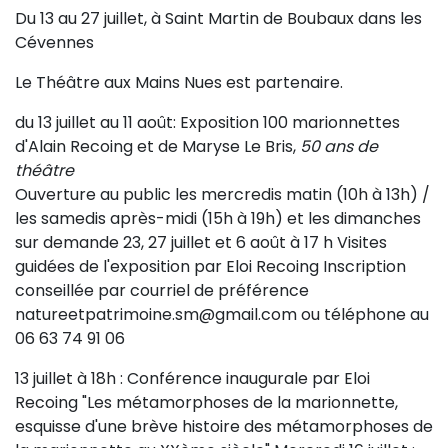
Du 13 au 27 juillet, à Saint Martin de Boubaux dans les
Sur le terrain
Cévennes
(Portraits, actions, collaborations)
Le Théâtre aux Mains Nues est partenaire.
Sur l’étagère
(Documents, études, publications)
du 13 juillet au 11 août: Exposition 100 marionnettes
d'Alain Recoing et de Maryse Le Bris,
50 ans de
théâtre
Ouverture au public les mercredis matin (10h à 13h) /
les samedis après-midi (15h à 19h) et les dimanches
sur demande 23, 27 juillet et 6 août à 17 h Visites
guidées de l'exposition par Eloi Recoing Inscription
conseillée par courriel de préférence
natureetpatrimoine.sm@gmail.com ou téléphone au
06 63 74 91 06
13 juillet à 18h : Conférence inaugurale par Eloi
Recoing "Les métamorphoses de la marionnette,
esquisse d'une brève histoire des métamorphoses de