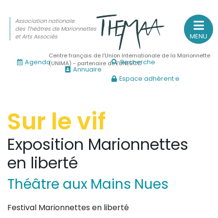
Association nationale
des Théâtres de Marionnettes
MENU
et Arts Associés
Centre français de l’Union Internationale de la Marionnette
Agenda
Recherche
(UNIMA) - partenaire de l’UNESCO
Annuaire
Espace adhérent·e
Association nationale
des Théâtres de Marionnettes
et Arts Associés
Sur le vif
Sur le feu
Exposition
Marionnettes
(Actualités, annonces, vie professionnelle)
en liberté
Sur le vif
Théâtre aux Mains Nues
(Agenda, spectacles, événements des adhérents)
Sur le fond
Festival Marionnettes en liberté
(Fonctionnement, gouvernance, groupes de travail, partena