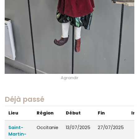
Agrandir
Déjà passé
Lieu
Région
Début
Fin
Inf
Saint-
Occitanie
13/07/2025
27/07/2025
Martin-