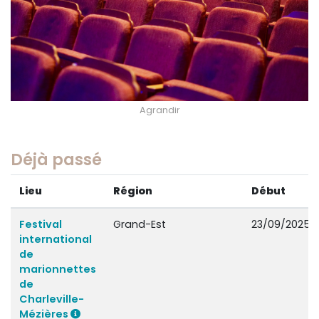
Agrandir
Déjà passé
Lieu
Région
Début
Festival
Grand-Est
23/09/2025
international
de
marionnettes
de
Charleville-
Mézières