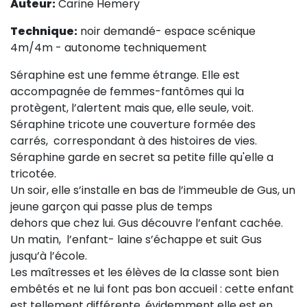
Auteur:
Carine Hemery
Sur le terrain
Technique:
noir demandé- espace scénique
(Portraits, actions, collaborations)
4m/4m - autonome techniquement
Sur l’étagère
Séraphine est une femme étrange. Elle est
(Documents, études, publications)
accompagnée de femmes-fantômes qui la
protègent, l’alertent mais que, elle seule, voit.
Séraphine tricote une couverture formée des
carrés, correspondant à des histoires de vies.
Séraphine garde en secret sa petite fille qu'elle a
tricotée.
Un soir, elle s’installe en bas de l’immeuble de Gus, un
jeune garçon qui passe plus de temps
dehors que chez lui. Gus découvre l’enfant cachée.
Un matin, l’enfant- laine s’échappe et suit Gus
jusqu’à l’école.
Les maîtresses et les élèves de la classe sont bien
embêtés et ne lui font pas bon accueil : cette enfant
est tellement différente, évidemment elle est en