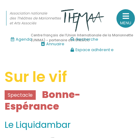
Association nationale
des Théâtres de Marionnettes
MENU
et Arts Associés
Centre français de l’Union Internationale de la Marionnette
Agenda
Recherche
(UNIMA) - partenaire de l’UNESCO
Annuaire
Espace adhérent·e
Association nationale
des Théâtres de Marionnettes
et Arts Associés
Sur le vif
Sur le feu
Bonne-
Spectacle
(Actualités, annonces, vie professionnelle)
Espérance
Sur le vif
(Agenda, spectacles, événements des adhérents)
Le Liquidambar
Sur le fond
(Fonctionnement, gouvernance, groupes de travail, partena