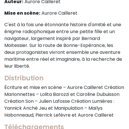
Auteur:
Aurore Cailleret
Sur le terrain
Mise en scène:
Aurore Cailleret
(Portraits, actions, collaborations)
Sur l’étagère
C'est à la fois une étonnante histoire d'amitié et une
énigme radiophonique entre une petite fille et un
(Documents, études, publications)
navigateur, largement inspiré par Bernard
Moitessier. Sur la route de Bonne-Espérance, les
deux protagonistes vivront ensemble une aventure
maritime entre réel et imaginaire, à la recherche de
leur liberté.
Distribution
Écriture et mise en scène – Aurore Cailleret Création
Marionnettes – Lolita Barozzi et Caroline Dubuisson
Création Son – Julien Lafosse Création Lumières :
Yannick Anché Jeu et Manipulation – Maïlys
Habonneaud, Pierrick Lefèvre et Aurore Cailleret
Téléchargements