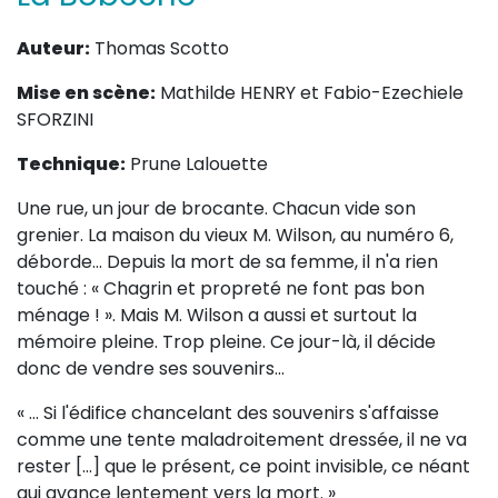
Sur le terrain
Auteur:
Thomas Scotto
(Portraits, actions, collaborations)
Mise en scène:
Mathilde HENRY et Fabio-Ezechiele
Sur l’étagère
SFORZINI
(Documents, études, publications)
Technique:
Prune Lalouette
Une rue, un jour de brocante. Chacun vide son
grenier. La maison du vieux M. Wilson, au numéro 6,
déborde... Depuis la mort de sa femme, il n'a rien
touché : « Chagrin et propreté ne font pas bon
ménage ! ». Mais M. Wilson a aussi et surtout la
mémoire pleine. Trop pleine. Ce jour-là, il décide
donc de vendre ses souvenirs...
« ... Si l'édifice chancelant des souvenirs s'affaisse
comme une tente maladroitement dressée, il ne va
rester [...] que le présent, ce point invisible, ce néant
qui avance lentement vers la mort. »