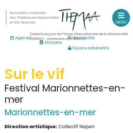
Association nationale
des Théâtres de Marionnettes
MENU
et Arts Associés
Centre français de l’Union Internationale de la Marionnette
Agenda
Recherche
(UNIMA) - partenaire de l’UNESCO
Annuaire
Espace adhérent·e
Association nationale
des Théâtres de Marionnettes
et Arts Associés
Sur le vif
Sur le feu
Festival
Marionnettes-en-
(Actualités, annonces, vie professionnelle)
mer
Sur le vif
Marionnettes-en-mer
(Agenda, spectacles, événements des adhérents)
Sur le fond
Direction artistique:
Collectif Napen
(Fonctionnement, gouvernance, groupes de travail, partena