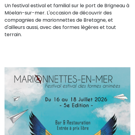
Un festival estival et familial sur le port de Brigneau à
Sur le terrain
Möelan-sur-mer. L'occasion de découvrir des
(Portraits, actions, collaborations)
compagnies de marionnettes de Bretagne, et
Sur l’étagère
d'ailleurs aussi, avec des formes lègères et tout
terrain.
(Documents, études, publications)