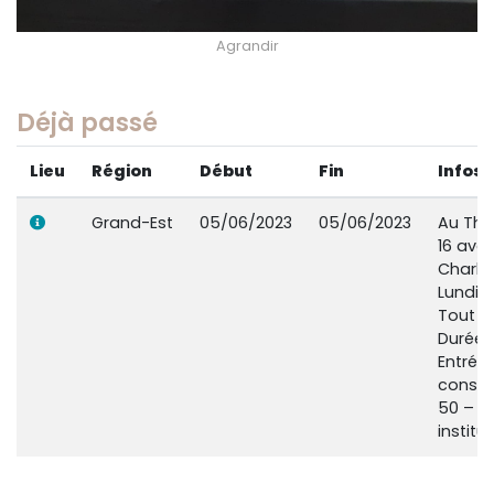
Agrandir
Déjà passé
Lieu
Région
Début
Fin
Infos
Grand-Est
05/06/2023
05/06/2023
Au Thé
16 ave
Charlev
Lundi 5
Tout p
Durée :
Entrée 
conseil
50 –
instit