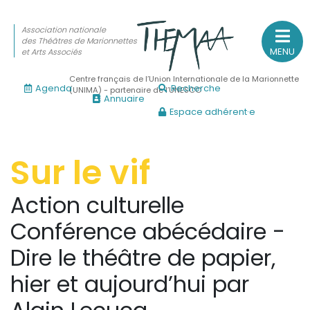
Association nationale
des Théâtres de Marionnettes
MENU
et Arts Associés
Centre français de l’Union Internationale de la Marionnette
Agenda
Recherche
(UNIMA) - partenaire de l’UNESCO
Annuaire
Espace adhérent·e
Association nationale
des Théâtres de Marionnettes
et Arts Associés
Sur le vif
Sur le feu
Action culturelle
(Actualités, annonces, vie professionnelle)
Conférence abécédaire -
Sur le vif
Dire le théâtre de papier,
(Agenda, spectacles, événements des adhérents)
hier et aujourd’hui par
Sur le fond
(Fonctionnement, gouvernance, groupes de travail, partena