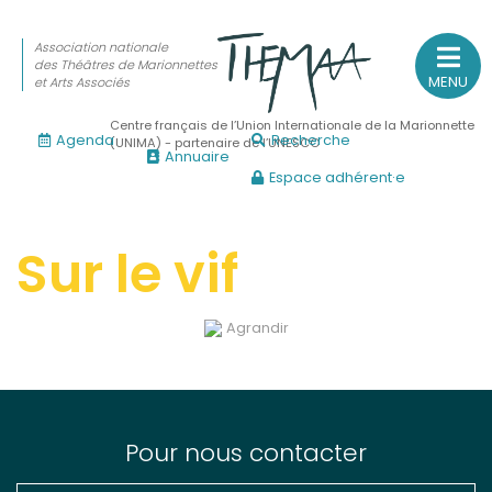
Association nationale
des Théâtres de Marionnettes
MENU
et Arts Associés
Centre français de l’Union Internationale de la Marionnette
Agenda
Recherche
(UNIMA) - partenaire de l’UNESCO
Annuaire
Espace adhérent·e
Association nationale
des Théâtres de Marionnettes
et Arts Associés
Sur le vif
Sur le feu
Agrandir
(Actualités, annonces, vie professionnelle)
Sur le vif
(Agenda, spectacles, événements des adhérents)
Sur le fond
Pour nous contacter
(Fonctionnement, gouvernance, groupes de travail, partena