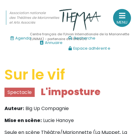
Association nationale
des Théâtres de Marionnettes
MENU
et Arts Associés
Centre français de l’Union Internationale de la Marionnette
Agenda
Recherche
(UNIMA) - partenaire de l’UNESCO
Annuaire
Espace adhérent·e
Association nationale
des Théâtres de Marionnettes
et Arts Associés
Sur le vif
Sur le feu
L'imposture
Spectacle
(Actualités, annonces, vie professionnelle)
Sur le vif
Auteur:
Big Up Compagnie
(Agenda, spectacles, événements des adhérents)
Mise en scène:
Lucie Hanoye
Sur le fond
(Fonctionnement, gouvernance, groupes de travail, partena
Seule en scène Théâtre/Marionnette (La Muppet, La