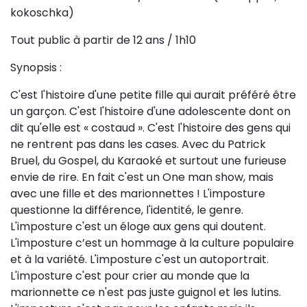
kokoschka)
Sur le terrain
(Portraits, actions, collaborations)
Tout public à partir de 12 ans / 1h10
Sur l’étagère
Synopsis :
(Documents, études, publications)
C'est l'histoire d'une petite fille qui aurait préféré être
un garçon. C'est l'histoire d'une adolescente dont on
dit qu'elle est « costaud ». C'est l'histoire des gens qui
ne rentrent pas dans les cases. Avec du Patrick
Bruel, du Gospel, du Karaoké et surtout une furieuse
envie de rire. En fait c'est un One man show, mais
avec une fille et des marionnettes ! L'imposture
questionne la différence, l'identité, le genre.
L'imposture c'est un éloge aux gens qui doutent.
L'imposture c’est un hommage à la culture populaire
et à la variété. L'imposture c'est un autoportrait.
L'imposture c'est pour crier au monde que la
marionnette ce n'est pas juste guignol et les lutins.