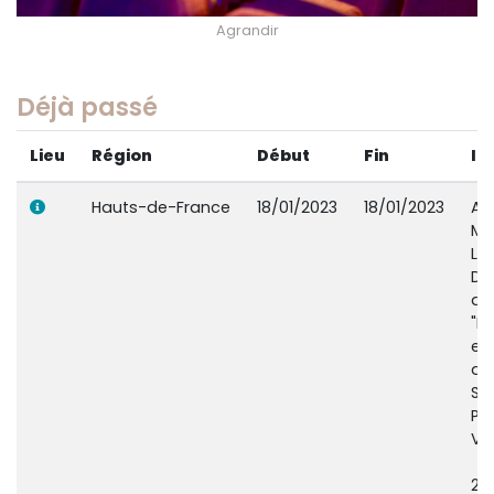
Agrandir
Déjà passé
Lieu
Région
Début
Fin
In
Hauts-de-France
18/01/2023
18/01/2023
Au
Ma
Lill
Da
de
"M
en
du
Sa
Pa
Ve
20