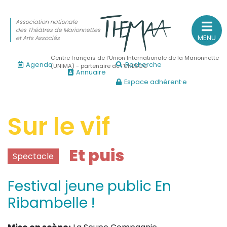
Association nationale
des Théâtres de Marionnettes
MENU
et Arts Associés
Centre français de l’Union Internationale de la Marionnette
Agenda
Recherche
(UNIMA) - partenaire de l’UNESCO
Annuaire
Espace adhérent·e
Association nationale
des Théâtres de Marionnettes
et Arts Associés
Sur le vif
Sur le feu
Et puis
Spectacle
(Actualités, annonces, vie professionnelle)
Sur le vif
Festival jeune public En
(Agenda, spectacles, événements des adhérents)
Ribambelle !
Sur le fond
(Fonctionnement, gouvernance, groupes de travail, partena