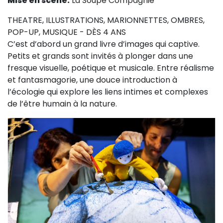
Mise en scène:
La Soupe Compagnie
Sur le terrain
THEATRE, ILLUSTRATIONS, MARIONNETTES, OMBRES,
(Portraits, actions, collaborations)
POP-UP, MUSIQUE - DÈS 4 ANS
Sur l’étagère
C’est d’abord un grand livre d’images qui captive.
Petits et grands sont invités à plonger dans une
(Documents, études, publications)
fresque visuelle, poétique et musicale. Entre réalisme
et fantasmagorie, une douce introduction à
l’écologie qui explore les liens intimes et complexes
de l’être humain à la nature.