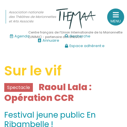
Association nationale
des Théâtres de Marionnettes
MENU
et Arts Associés
Centre français de l’Union Internationale de la Marionnette
Agenda
Recherche
(UNIMA) - partenaire de l’UNESCO
Annuaire
Espace adhérent·e
Association nationale
des Théâtres de Marionnettes
et Arts Associés
Sur le vif
Sur le feu
Raoul Lala :
Spectacle
(Actualités, annonces, vie professionnelle)
Opération CCR
Sur le vif
(Agenda, spectacles, événements des adhérents)
Festival jeune public En
Sur le fond
Ribambelle !
(Fonctionnement, gouvernance, groupes de travail, partena