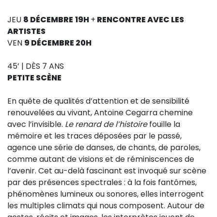
Sur le terrain
JEU
8 DÉCEMBRE
19H
+
RENCONTRE AVEC LES
(Portraits, actions, collaborations)
ARTISTES
Sur l’étagère
VEN
9 DÉCEMBRE 20H
(Documents, études, publications)
45’ | DÈS 7 ANS
PETITE SCÈNE
En quête de qualités d’attention et de sensibilité
renouvelées au vivant, Antoine Cegarra chemine
avec l’invisible.
Le renard de l’histoire
fouille la
mémoire et les traces déposées par le passé,
agence une série de danses, de chants, de paroles,
comme autant de visions et de réminiscences de
l’avenir. Cet au-delà fascinant est invoqué sur scène
par des présences spectrales : à la fois fantômes,
phénomènes lumineux ou sonores, elles interrogent
les multiples climats qui nous composent. Autour de