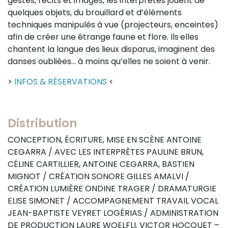
gestes, récits et images, les interprètes jouent de
quelques objets, du brouillard et d’éléments
techniques manipulés à vue (projecteurs, enceintes)
afin de créer une étrange faune et flore. Ils·elles
chantent la langue des lieux disparus, imaginent des
danses oubliées… à moins qu’elles ne soient à venir.
>
INFOS & RÉSERVATIONS
<
Distribution
CONCEPTION, ÉCRITURE, MISE EN SCÈNE ANTOINE
CEGARRA / AVEC LES INTERPRÈTES PAULINE BRUN,
CÉLINE CARTILLIER, ANTOINE CEGARRA, BASTIEN
MIGNOT / CRÉATION SONORE GILLES AMALVI /
CRÉATION LUMIÈRE ONDINE TRAGER / DRAMATURGIE
ELISE SIMONET / ACCOMPAGNEMENT TRAVAIL VOCAL
JEAN-BAPTISTE VEYRET LOGÉRIAS / ADMINISTRATION
DE PRODUCTION LAURE WOELFLI, VICTOR HOCQUET –