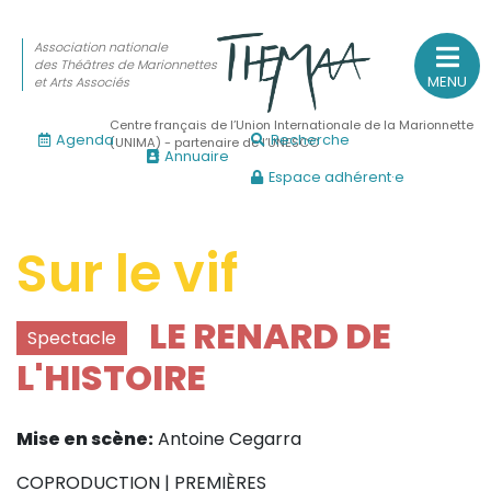
Association nationale
des Théâtres de Marionnettes
MENU
et Arts Associés
Centre français de l’Union Internationale de la Marionnette
Agenda
Recherche
(UNIMA) - partenaire de l’UNESCO
Annuaire
Espace adhérent·e
Association nationale
des Théâtres de Marionnettes
et Arts Associés
Sur le vif
Sur le feu
LE RENARD DE
Spectacle
(Actualités, annonces, vie professionnelle)
L'HISTOIRE
Sur le vif
(Agenda, spectacles, événements des adhérents)
Mise en scène:
Antoine Cegarra
Sur le fond
(Fonctionnement, gouvernance, groupes de travail, partena
COPRODUCTION | PREMIÈRES