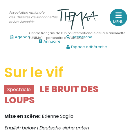
Association nationale
des Théâtres de Marionnettes
MENU
et Arts Associés
Centre français de l’Union Internationale de la Marionnette
Agenda
Recherche
(UNIMA) - partenaire de l’UNESCO
Annuaire
Espace adhérent·e
Association nationale
des Théâtres de Marionnettes
et Arts Associés
Sur le vif
Sur le feu
LE BRUIT DES
Spectacle
(Actualités, annonces, vie professionnelle)
LOUPS
Sur le vif
(Agenda, spectacles, événements des adhérents)
Mise en scène:
Etienne Saglio
Sur le fond
(Fonctionnement, gouvernance, groupes de travail, partena
English below | Deutsche siehe unten