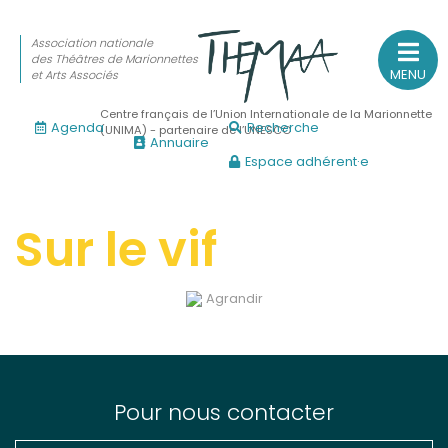
Association nationale
des Théâtres de Marionnettes
MENU
et Arts Associés
Centre français de l’Union Internationale de la Marionnette
Agenda
Recherche
(UNIMA) - partenaire de l’UNESCO
Annuaire
Espace adhérent·e
Association nationale
des Théâtres de Marionnettes
et Arts Associés
Sur le vif
Sur le feu
Agrandir
(Actualités, annonces, vie professionnelle)
Sur le vif
(Agenda, spectacles, événements des adhérents)
Sur le fond
Pour nous contacter
(Fonctionnement, gouvernance, groupes de travail, partena