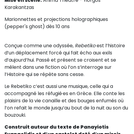
Mise en scène:
Anima Théâtre - Yiorgos
Sur le terrain
Karakantzas
(Portraits, actions, collaborations)
Marionnettes et projections holographiques
Sur l’étagère
(pepper's ghost) dès 10 ans
(Documents, études, publications)
Conçue comme une odyssée,
Rebetiko
est l’histoire
d’un déplacement forcé qui fait écho aux exils
d’aujourd’hui. Passé et présent se croisent et se
mêlent dans une fiction où l’on s’interroge sur
l’Histoire qui se répète sans cesse.
Le Rebetiko c’est aussi une musique, celle qui a
accompagné les réfugié·es en Grèce. Elle conte les
plaisirs de la vie canaille et des bouges enfumés où
l’on refait le monde jusqu’au bout de la nuit au son du
bouzouki.
Construit autour du texte de Panayiotis