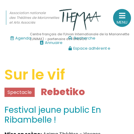
Association nationale
des Théâtres de Marionnettes
MENU
et Arts Associés
Centre français de l’Union Internationale de la Marionnette
Agenda
Recherche
(UNIMA) - partenaire de l’UNESCO
Annuaire
Espace adhérent·e
Association nationale
des Théâtres de Marionnettes
et Arts Associés
Sur le vif
Sur le feu
Rebetiko
Spectacle
(Actualités, annonces, vie professionnelle)
Sur le vif
Festival jeune public En
(Agenda, spectacles, événements des adhérents)
Ribambelle !
Sur le fond
(Fonctionnement, gouvernance, groupes de travail, partena