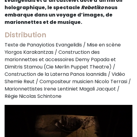
Evangelidis et d’un castelet doté d’un miroir
holographique, le spectacle
Rebetiko
nous
embarque dans un voyage d’images, de
marionnettes et de musique.
Distribution
Texte de Panayiotios Evangelidis / Mise en scène
Yiorgos Karakantzas / Construction des
marionnettes et accessoires Demy Papada et
Dimitris Stamou (Cie Merlin Puppet Theatre) /
Construction de la Laterna Panos Ioannidis / Vidéo
Shemie Reut / Compositeur musicien Nicolo Terrasi /
Marionnettistes Irene Lentiniet Magali Jacquot /
Régie Nicolas Schintone