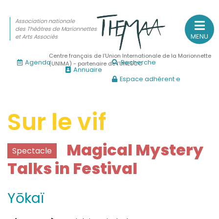
Association nationale
des Théâtres de Marionnettes
MENU
et Arts Associés
Centre français de l’Union Internationale de la Marionnette
Agenda
Recherche
(UNIMA) - partenaire de l’UNESCO
Annuaire
Espace adhérent·e
Association nationale
des Théâtres de Marionnettes
et Arts Associés
Sur le vif
Sur le feu
Magical Mystery
Spectacle
(Actualités, annonces, vie professionnelle)
Talks in Festival
Sur le vif
(Agenda, spectacles, événements des adhérents)
Yōkaï
Sur le fond
(Fonctionnement, gouvernance, groupes de travail, partena