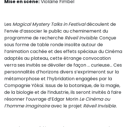
Mise en scène:
Violaine Fimbel
Sur le terrain
(Portraits, actions, collaborations)
Sur l’étagère
Les
Magical Mystery Talks in Festival
découlent de
l’envie d’associer le public au cheminement du
(Documents, études, publications)
programme de recherche
Réveil Invisible
. Conçue
sous forme de table ronde insolite autour de
l’animation cachée et des effets spéciaux du Cinéma
adaptés au plateau, cette étrange convocation
verra ses invités se dévoiler de façon ... curieuse... Ces
personnalités d’horizons divers s’exprimeront sur la
métamorphose et l’hybridation engagées par la
Compagnie Yôkaï. Issus de la botanique, de la magie,
de la biologie et de l’industrie, ils seront invités à faire
résonner l’ouvrage d’Edgar Morin
Le Cinéma ou
l’homme imaginaire
avec le projet
Réveil Invisible.