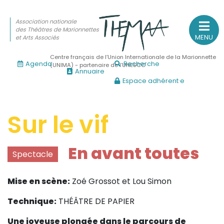
Association nationale
des Théâtres de Marionnettes
MENU
et Arts Associés
Centre français de l’Union Internationale de la Marionnette
Agenda
Recherche
(UNIMA) - partenaire de l’UNESCO
Annuaire
Espace adhérent·e
Association nationale
des Théâtres de Marionnettes
et Arts Associés
Sur le vif
Sur le feu
En avant toutes
Spectacle
(Actualités, annonces, vie professionnelle)
Sur le vif
Mise en scène:
Zoé Grossot et Lou Simon
(Agenda, spectacles, événements des adhérents)
Technique:
THÉÂTRE DE PAPIER
Sur le fond
(Fonctionnement, gouvernance, groupes de travail, partena
Une joyeuse plongée dans le parcours de