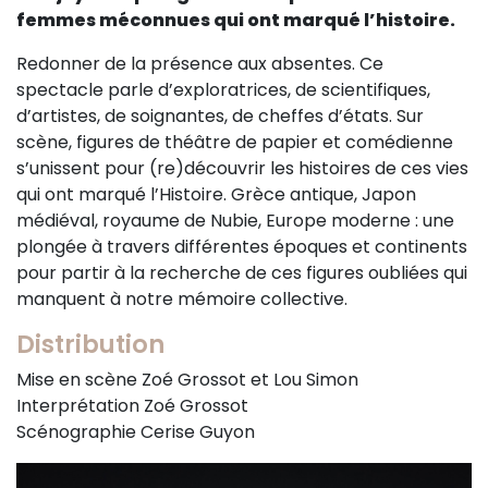
femmes méconnues qui ont marqué l’histoire.
Sur le terrain
(Portraits, actions, collaborations)
Redonner de la présence aux absentes. Ce
spectacle parle d’exploratrices, de scientifiques,
Sur l’étagère
d’artistes, de soignantes, de cheffes d’états. Sur
(Documents, études, publications)
scène, figures de théâtre de papier et comédienne
s’unissent pour (re)découvrir les histoires de ces vies
qui ont marqué l’Histoire. Grèce antique, Japon
médiéval, royaume de Nubie, Europe moderne : une
plongée à travers différentes époques et continents
pour partir à la recherche de ces figures oubliées qui
manquent à notre mémoire collective.
Distribution
Mise en scène Zoé Grossot et Lou Simon
Interprétation Zoé Grossot
Scénographie Cerise Guyon