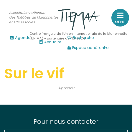
Association nationale
des Théâtres de Marionnettes
MENU
et Arts Associés
Centre français de l’Union Internationale de la Marionnette
Agenda
Recherche
(UNIMA) - partenaire de l’UNESCO
Annuaire
Espace adhérent·e
Association nationale
des Théâtres de Marionnettes
et Arts Associés
Sur le vif
Sur le feu
Agrandir
(Actualités, annonces, vie professionnelle)
Sur le vif
(Agenda, spectacles, événements des adhérents)
Sur le fond
Pour nous contacter
(Fonctionnement, gouvernance, groupes de travail, partena