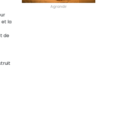
Agrandir
eur
 et la
st de
truit