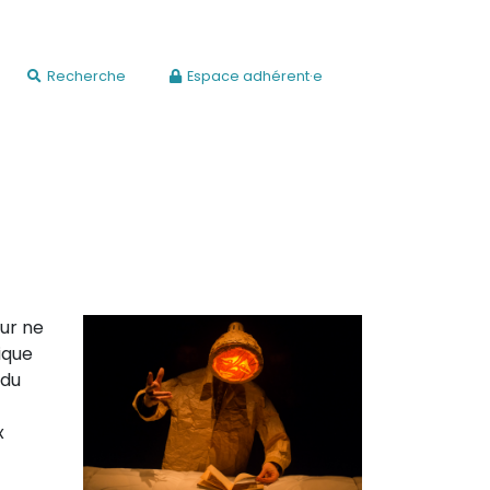
Recherche
Espace adhérent·e
ur ne
ique
 du
x