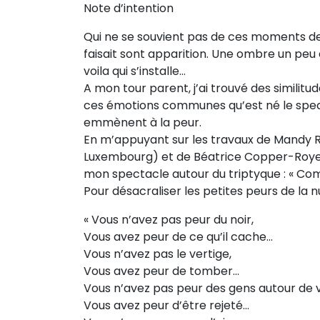
Note d’intention
Sur le terrain
Qui ne se souvient pas de ces moments de 
(Portraits, actions, collaborations)
faisait sont apparition. Une ombre un peu 
Sur l’étagère
voila qui s’installe…
(Documents, études, publications)
A mon tour parent, j’ai trouvé des similitu
ces émotions communes qu’est né le spec
emmènent à la peur.
En m’appuyant sur les travaux de Mandy Ro
Luxembourg) et de Béatrice Copper-Royer (
mon spectacle autour du triptyque : « Com
Pour désacraliser les petites peurs de la
« Vous n’avez pas peur du noir,
Vous avez peur de ce qu’il cache…
Vous n’avez pas le vertige,
Vous avez peur de tomber…
Vous n’avez pas peur des gens autour de 
Vous avez peur d’être rejeté…