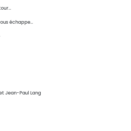
tour…
 vous échappe…
»
et Jean-Paul Lang