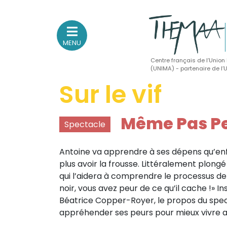
MENU
Centre français de l’Union
(UNIMA) - partenaire de l
Sur le vif
Association nationale
des Théâtres de Marionnettes
et Arts Associés
Même Pas Pe
Spectacle
Sur le feu
Antoine va apprendre à ses dépens qu’enf
(Actualités, annonces, vie professionnelle)
plus avoir la frousse. Littéralement plongé
Sur le vif
qui l’aidera à comprendre le processus de 
noir, vous avez peur de ce qu’il cache !» 
(Agenda, spectacles, événements des adhérents)
Béatrice Copper-Royer, le propos du spect
Sur le fond
appréhender ses peurs pour mieux vivre 
(Fonctionnement, gouvernance, groupes de travail, partena