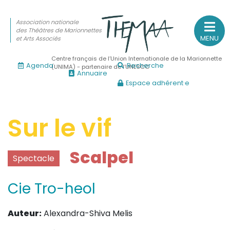
Association nationale
des Théâtres de Marionnettes
MENU
et Arts Associés
Centre français de l’Union Internationale de la Marionnette
Agenda
Recherche
(UNIMA) - partenaire de l’UNESCO
Annuaire
Espace adhérent·e
Association nationale
des Théâtres de Marionnettes
et Arts Associés
Sur le vif
Sur le feu
Scalpel
Spectacle
(Actualités, annonces, vie professionnelle)
Sur le vif
Cie Tro-heol
(Agenda, spectacles, événements des adhérents)
Sur le fond
Auteur:
Alexandra-Shiva Melis
(Fonctionnement, gouvernance, groupes de travail, partena