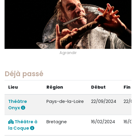
Agrandir
Déjà passé
Lieu
Région
Début
Fin
Théâtre
Pays-de-la-Loire
22/09/2024
22/0
Onyx
Théâtre à
Bretagne
16/02/2024
16/02
la Coque