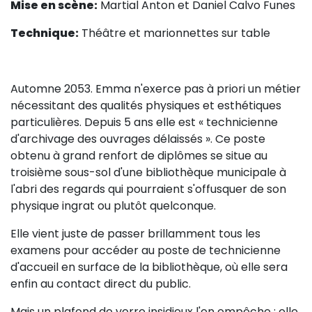
Mise en scène:
Martial Anton et Daniel Calvo Funes
Sur le terrain
Technique:
Théâtre et marionnettes sur table
(Portraits, actions, collaborations)
Sur l’étagère
(Documents, études, publications)
Automne 2053. Emma n'exerce pas à priori un métier
nécessitant des qualités physiques et esthétiques
particulières. Depuis 5 ans elle est « technicienne
d'archivage des ouvrages délaissés ». Ce poste
obtenu à grand renfort de diplômes se situe au
troisième sous-sol d'une bibliothèque municipale à
l'abri des regards qui pourraient s'offusquer de son
physique ingrat ou plutôt quelconque.
Elle vient juste de passer brillamment tous les
examens pour accéder au poste de technicienne
d'accueil en surface de la bibliothèque, où elle sera
enfin au contact direct du public.
Mais un plafond de verre insidieux l'en empêche ; elle