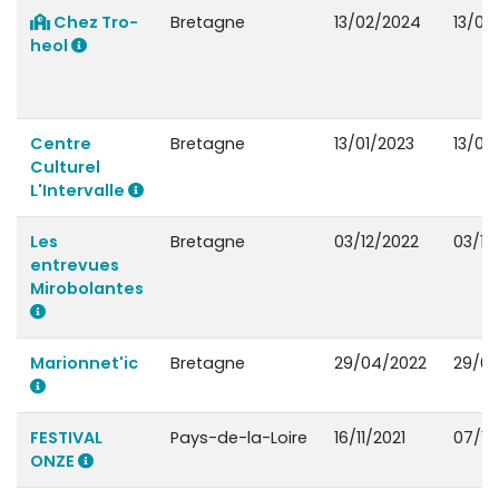
Chez Tro-
Bretagne
13/02/2024
13/02
heol
Centre
Bretagne
13/01/2023
13/01
Culturel
L'Intervalle
Les
Bretagne
03/12/2022
03/12
entrevues
Mirobolantes
Marionnet'ic
Bretagne
29/04/2022
29/0
FESTIVAL
Pays-de-la-Loire
16/11/2021
07/12
ONZE