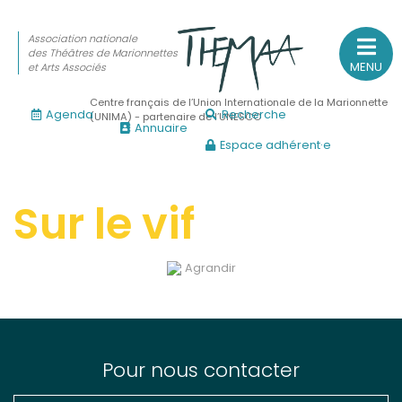
Association nationale
des Théâtres de Marionnettes
MENU
et Arts Associés
Centre français de l’Union Internationale de la Marionnette
Agenda
Recherche
(UNIMA) - partenaire de l’UNESCO
Annuaire
Espace adhérent·e
Association nationale
des Théâtres de Marionnettes
et Arts Associés
Sur le vif
Sur le feu
Agrandir
(Actualités, annonces, vie professionnelle)
Sur le vif
(Agenda, spectacles, événements des adhérents)
Sur le fond
Pour nous contacter
(Fonctionnement, gouvernance, groupes de travail, partena