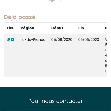
Déjà passé
Lieu
Région
Début
Fin
In
Île-de-France
05/06/2020
06/06/2020
Ve
5 j
(14
et
sa
6 j
(18
Pour nous contacter