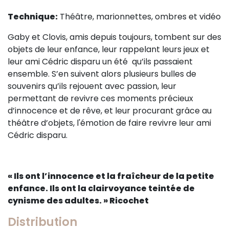
Sur le terrain
Technique:
Théâtre, marionnettes, ombres et vidéo
(Portraits, actions, collaborations)
Gaby et Clovis, amis depuis toujours, tombent sur des
Sur l’étagère
objets de leur enfance, leur rappelant leurs jeux et
(Documents, études, publications)
leur ami Cédric disparu un été qu’ils passaient
ensemble. S’en suivent alors plusieurs bulles de
souvenirs qu’ils rejouent avec passion, leur
permettant de revivre ces moments précieux
d’innocence et de rêve, et leur procurant grâce au
théâtre d’objets, l'émotion de faire revivre leur ami
Cédric disparu.
« Ils ont l’innocence et la fraîcheur de la petite
enfance. Ils ont la clairvoyance teintée de
cynisme des adultes. » Ricochet
Distribution