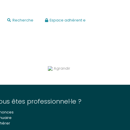
Recherche
Espace adhérent·e
Agrandir
ous êtes professionnel·le ?
nonces
nuaire
hérer