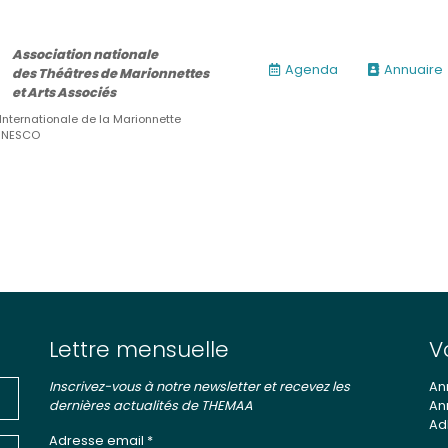
Association nationale
Agenda
Annuaire
des Théâtres de Marionnettes
et Arts Associés
 Internationale de la Marionnette
’UNESCO
Lettre mensuelle
V
Inscrivez-vous à notre newsletter et recevez les
An
dernières actualités de THEMAA
An
Ad
ires)
Adresse email *