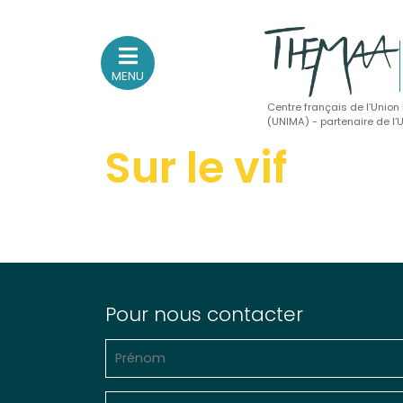
MENU
Centre français de l’Union
(UNIMA) - partenaire de l
Sur le vif
Association nationale
des Théâtres de Marionnettes
et Arts Associés
Sur le feu
(Actualités, annonces, vie professionnelle)
Sur le vif
Pour nous contacter
(Agenda, spectacles, événements des adhérents)
Sur le fond
(Fonctionnement, gouvernance, groupes de travail, partena