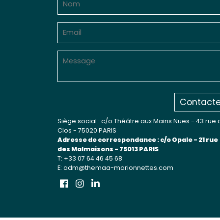
Sur le terrain
(Portraits, actions, collaborations)
Sur l’étagère
(Documents, études, publications)
Contacte
Siège social : c/o Théâtre aux Mains Nues - 43 rue 
Clos - 75020 PARIS
Adresse de correspondance : c/o Opale - 21 rue
des Malmaisons - 75013 PARIS
T: +33 07 64 46 45 68
E: adm@themaa-marionnettes.com