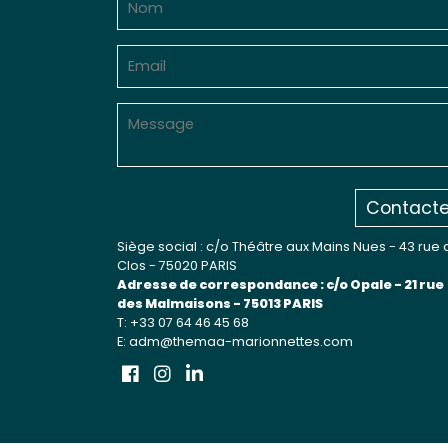
Sur le terrain
(Portraits, actions, collaborations)
Sur l’étagère
(Documents, études, publications)
Contacte
Siège social : c/o Théâtre aux Mains Nues - 43 rue 
Clos - 75020 PARIS
Adresse de correspondance : c/o Opale - 21 rue
des Malmaisons - 75013 PARIS
T: +33 07 64 46 45 68
E: adm@themaa-marionnettes.com