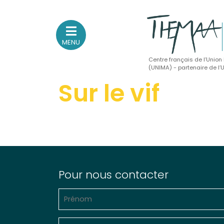
MENU
Centre français de l’Union
(UNIMA) - partenaire de l
Sur le vif
Association nationale
des Théâtres de Marionnettes
et Arts Associés
Sur le feu
(Actualités, annonces, vie professionnelle)
Sur le vif
Pour nous contacter
(Agenda, spectacles, événements des adhérents)
Sur le fond
(Fonctionnement, gouvernance, groupes de travail, partena