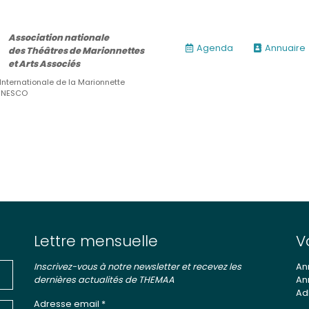
Association nationale
Agenda
Annuaire
des Théâtres de Marionnettes
et Arts Associés
 Internationale de la Marionnette
’UNESCO
Lettre mensuelle
V
Inscrivez-vous à notre newsletter et recevez les
An
dernières actualités de THEMAA
An
Ad
ires)
Adresse email *