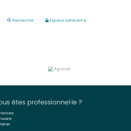
Recherche
Espace adhérent·e
Agrandir
ous êtes professionnel·le ?
nonces
nuaire
hérer