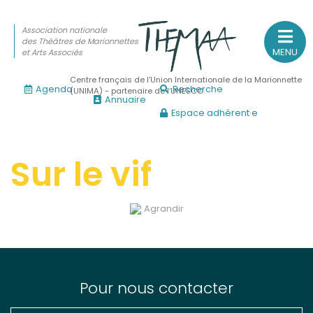
Association nationale
des Théâtres de Marionnettes
MENU
et Arts Associés
Centre français de l’Union Internationale de la Marionnette
Agenda
Recherche
(UNIMA) - partenaire de l’UNESCO
Annuaire
Espace adhérent·e
Association nationale
des Théâtres de Marionnettes
et Arts Associés
Sur le vif
Sur le feu
Agrandir
(Actualités, annonces, vie professionnelle)
Sur le vif
(Agenda, spectacles, événements des adhérents)
Sur le fond
Pour nous contacter
(Fonctionnement, gouvernance, groupes de travail, partena