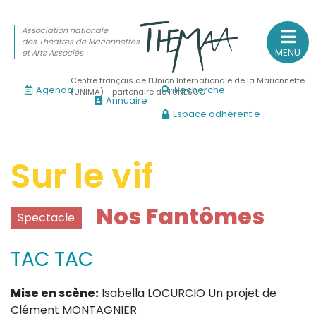
Association nationale
des Théâtres de Marionnettes
MENU
et Arts Associés
Centre français de l’Union Internationale de la Marionnette
Agenda
Recherche
(UNIMA) - partenaire de l’UNESCO
Annuaire
Espace adhérent·e
Association nationale
des Théâtres de Marionnettes
et Arts Associés
Sur le vif
Sur le feu
Nos Fantômes
Spectacle
(Actualités, annonces, vie professionnelle)
Sur le vif
TAC TAC
(Agenda, spectacles, événements des adhérents)
Sur le fond
Mise en scène:
Isabella LOCURCIO Un projet de
Clément MONTAGNIER
(Fonctionnement, gouvernance, groupes de travail, partena