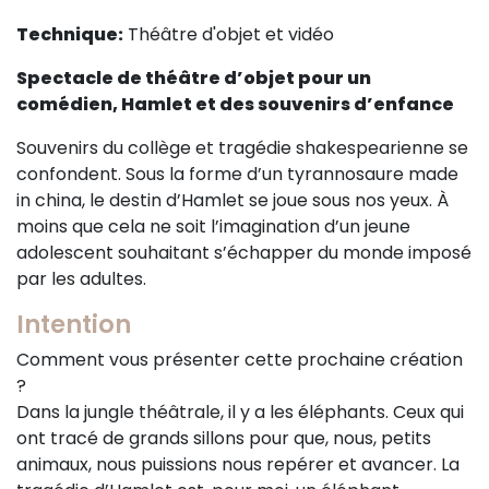
Sur le terrain
Technique:
Théâtre d'objet et vidéo
(Portraits, actions, collaborations)
Spectacle de théâtre d’objet pour un
Sur l’étagère
comédien, Hamlet et des souvenirs d’enfance
(Documents, études, publications)
Souvenirs du collège et tragédie shakespearienne se
confondent. Sous la forme d’un tyrannosaure made
in china, le destin d’Hamlet se joue sous nos yeux. À
moins que cela ne soit l’imagination d’un jeune
adolescent souhaitant s’échapper du monde imposé
par les adultes.
Intention
Comment vous présenter cette prochaine création
?
Dans la jungle théâtrale, il y a les éléphants. Ceux qui
ont tracé de grands sillons pour que, nous, petits
animaux, nous puissions nous repérer et avancer. La