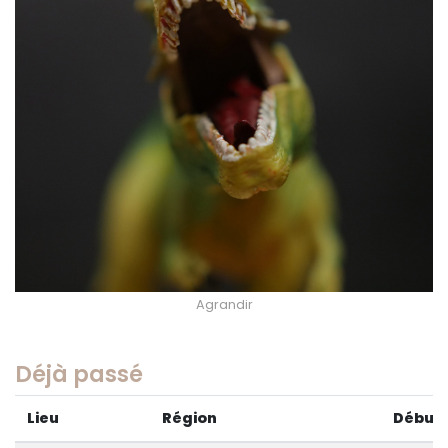
Agrandir
Déjà passé
Lieu
Région
Début