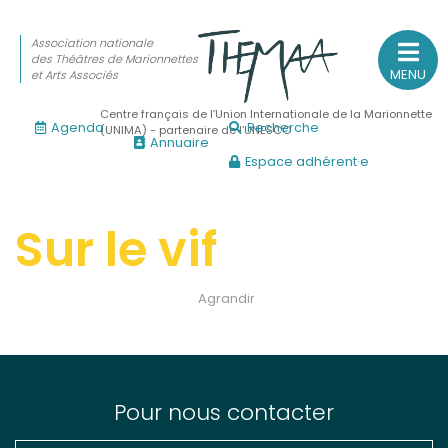
Association nationale
des Théâtres de Marionnettes
MENU
et Arts Associés
Centre français de l’Union Internationale de la Marionnette
Agenda
Recherche
(UNIMA) - partenaire de l’UNESCO
Annuaire
Espace adhérent·e
Association nationale
des Théâtres de Marionnettes
et Arts Associés
Sur le vif
Sur le feu
Agrandir
(Actualités, annonces, vie professionnelle)
Sur le vif
(Agenda, spectacles, événements des adhérents)
Sur le fond
Pour nous contacter
(Fonctionnement, gouvernance, groupes de travail, partena