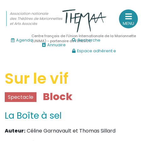
Association nationale
des Théâtres de Marionnettes
MENU
et Arts Associés
Centre français de l’Union Internationale de la Marionnette
Agenda
Recherche
(UNIMA) - partenaire de l’UNESCO
Annuaire
Espace adhérent·e
Association nationale
des Théâtres de Marionnettes
et Arts Associés
Sur le vif
Sur le feu
Block
Spectacle
(Actualités, annonces, vie professionnelle)
Sur le vif
La Boîte à sel
(Agenda, spectacles, événements des adhérents)
Sur le fond
Auteur:
Céline Garnavault et Thomas Sillard
(Fonctionnement, gouvernance, groupes de travail, partena