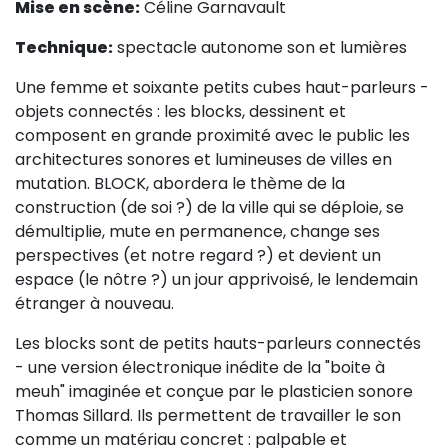
Mise en scène:
Céline Garnavault
Sur le terrain
Technique:
spectacle autonome son et lumières
(Portraits, actions, collaborations)
Sur l’étagère
Une femme et soixante petits cubes haut-parleurs -
objets connectés : les blocks, dessinent et
(Documents, études, publications)
composent en grande proximité avec le public les
architectures sonores et lumineuses de villes en
mutation. BLOCK, abordera le thème de la
construction (de soi ?) de la ville qui se déploie, se
démultiplie, mute en permanence, change ses
perspectives (et notre regard ?) et devient un
espace (le nôtre ?) un jour apprivoisé, le lendemain
étranger à nouveau.
Les blocks sont de petits hauts-parleurs connectés
- une version électronique inédite de la "boite à
meuh" imaginée et conçue par le plasticien sonore
Thomas Sillard. Ils permettent de travailler le son
comme un matériau concret : palpable et