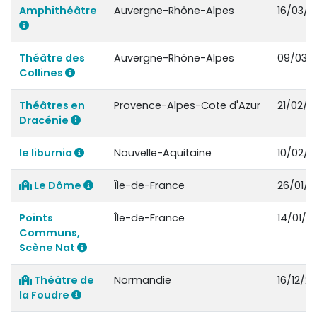
Amphithéâtre
Auvergne-Rhône-Alpes
16/03/2
Théâtre des
Auvergne-Rhône-Alpes
09/03/
Collines
Théâtres en
Provence-Alpes-Cote d'Azur
21/02/2
Dracénie
le liburnia
Nouvelle-Aquitaine
10/02/2
Le Dôme
Île-de-France
26/01/2
Points
Île-de-France
14/01/2
Communs,
Scène Nat
Théâtre de
Normandie
16/12/20
la Foudre