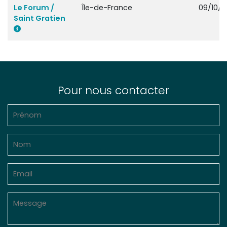
Le Forum /
Île-de-France
09/10/2
Saint Gratien
Pour nous contacter