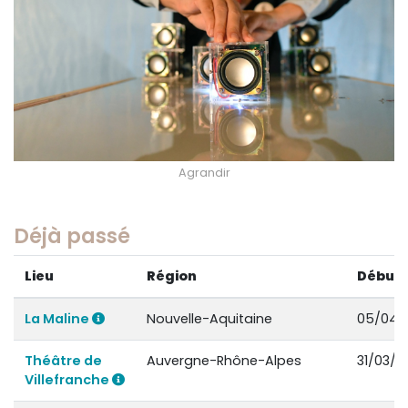
Agrandir
Déjà passé
Lieu
Région
Début
La Maline
Nouvelle-Aquitaine
05/04/
Théâtre de
Auvergne-Rhône-Alpes
31/03/2
Villefranche