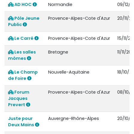
AD HOC
Normandie
09/12/2
Pôle Jeune
Provence-Alpes-Cote d'Azur
20/11/20
Public
Le Carré
Provence-Alpes-Cote d'Azur
15/11/20
Les salles
Bretagne
11/11/202
mômes
Le Champ
Nouvelle-Aquitaine
18/10/20
de Foire
Forum
Provence-Alpes-Cote d'Azur
08/10/2
Jacques
Prevert
Juste pour
Auvergne-Rhône-Alpes
20/10/2
Deux Mains