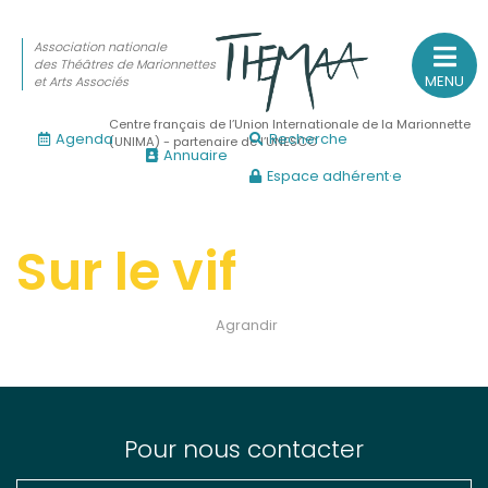
Association nationale
des Théâtres de Marionnettes
MENU
et Arts Associés
Centre français de l’Union Internationale de la Marionnette
Agenda
Recherche
(UNIMA) - partenaire de l’UNESCO
Annuaire
Espace adhérent·e
Association nationale
des Théâtres de Marionnettes
et Arts Associés
Sur le vif
Sur le feu
Agrandir
(Actualités, annonces, vie professionnelle)
Sur le vif
(Agenda, spectacles, événements des adhérents)
Sur le fond
Pour nous contacter
(Fonctionnement, gouvernance, groupes de travail, partena