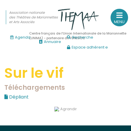
Association nationale
des Théâtres de Marionnettes
MENU
et Arts Associés
Centre français de l’Union Internationale de la Marionnette
Agenda
Recherche
(UNIMA) - partenaire de l’UNESCO
Annuaire
Espace adhérent·e
Association nationale
des Théâtres de Marionnettes
et Arts Associés
Sur le vif
Sur le feu
Téléchargements
(Actualités, annonces, vie professionnelle)
Dépliant
Sur le vif
Agrandir
(Agenda, spectacles, événements des adhérents)
Sur le fond
(Fonctionnement, gouvernance, groupes de travail, partena