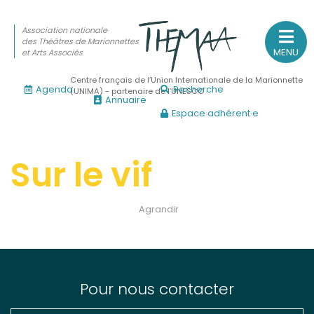
Association nationale
des Théâtres de Marionnettes
MENU
et Arts Associés
Centre français de l’Union Internationale de la Marionnette
Agenda
Recherche
(UNIMA) - partenaire de l’UNESCO
Annuaire
Espace adhérent·e
Association nationale
des Théâtres de Marionnettes
et Arts Associés
Sur le vif
Sur le feu
Agrandir
(Actualités, annonces, vie professionnelle)
Sur le vif
(Agenda, spectacles, événements des adhérents)
Sur le fond
Pour nous contacter
(Fonctionnement, gouvernance, groupes de travail, partena