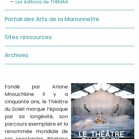
Les éditions de THEMAA
Sur le terrain
(Portraits, actions, collaborations)
Portail des Arts de la Marionnette
Sur l’étagère
(Documents, études, publications)
Sites ressources
Archives
Fondé par Ariane
Mnouchkine il y a
cinquante ans, le Théâtre
du Soleil marque l’époque
par sa longévité, son
parcours exemplaire et la
renommée mondiale de
ses spectacles. Béatrice