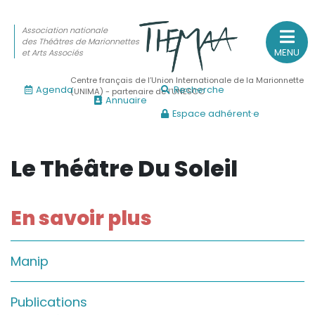
Association nationale
des Théâtres de Marionnettes
MENU
et Arts Associés
Centre français de l’Union Internationale de la Marionnette
Agenda
Recherche
(UNIMA) - partenaire de l’UNESCO
Annuaire
Espace adhérent·e
Association nationale
des Théâtres de Marionnettes
et Arts Associés
Le Théâtre Du Soleil
Sur le feu
En savoir plus
(Actualités, annonces, vie professionnelle)
Sur le vif
Manip
(Agenda, spectacles, événements des adhérents)
Sur le fond
Publications
(Fonctionnement, gouvernance, groupes de travail, partena