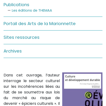
Publications
Sur le terrain
Les éditions de THEMAA
(Portraits, actions, collaborations)
Sur l’étagère
Portail des Arts de la Marionnette
(Documents, études, publications)
Sites ressources
Archives
Dans cet ouvrage, l’auteur
interroge le secteur culturel
sur les incohérences liées au
fait de se soumettre aux lois
du marché au risque de
devenir « épiciers culturels ». Il