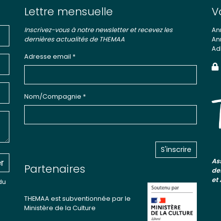
Lettre mensuelle
V
Inscrivez-vous à notre newsletter et recevez les
An
dernières actualités de THEMAA
An
Ad
Adresse email *
Nom/Compagnie *
r
As
Partenaires
de
et
du
THEMAA est subventionnée par le
Ministère de la Culture