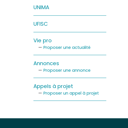
Sur le terrain
UNIMA
(Portraits, actions, collaborations)
UFISC
Sur l’étagère
(Documents, études, publications)
Vie pro
Proposer une actualité
Annonces
Proposer une annonce
Appels à projet
Proposer un appel à projet