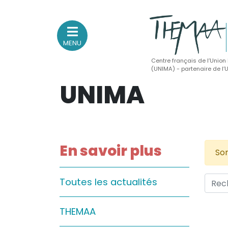
MENU
Centre français de l’Union
(UNIMA) - partenaire de l
UNIMA
Association nationale
des Théâtres de Marionnettes
et Arts Associés
Sur le feu
En savoir plus
Sor
(Actualités, annonces, vie professionnelle)
Sur le vif
Toutes les actualités
(Agenda, spectacles, événements des adhérents)
Sur le fond
THEMAA
(Fonctionnement, gouvernance, groupes de travail, partena