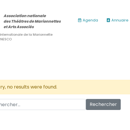
Association nationale
Agenda
Annuaire
des Théâtres de Marionnettes
et Arts Associés
 Internationale de la Marionnette
’UNESCO
ry, no results were found.
Rechercher :
ires)