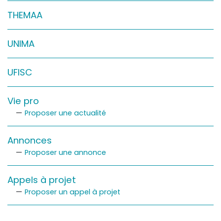
Sur le terrain
THEMAA
(Portraits, actions, collaborations)
Sur l’étagère
UNIMA
(Documents, études, publications)
UFISC
Vie pro
Proposer une actualité
Annonces
Proposer une annonce
Appels à projet
Proposer un appel à projet