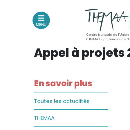
MENU
Centre français de l’Union
(UNIMA) - partenaire de l
Appel à projets 
Association nationale
des Théâtres de Marionnettes
et Arts Associés
En savoir plus
Sur le feu
(Actualités, annonces, vie professionnelle)
Sur le vif
Toutes les actualités
(Agenda, spectacles, événements des adhérents)
THEMAA
Sur le fond
(Fonctionnement, gouvernance, groupes de travail, partena