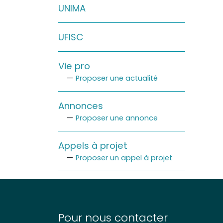
UNIMA
Sur le terrain
(Portraits, actions, collaborations)
UFISC
Sur l’étagère
(Documents, études, publications)
Vie pro
Proposer une actualité
Annonces
Proposer une annonce
Appels à projet
Proposer un appel à projet
Pour nous contacter