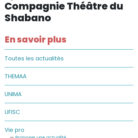
Compagnie Théâtre du
Sur le terrain
Shabano
(Portraits, actions, collaborations)
Sur l’étagère
(Documents, études, publications)
En savoir plus
Toutes les actualités
THEMAA
UNIMA
UFISC
Vie pro
Proposer une actualité