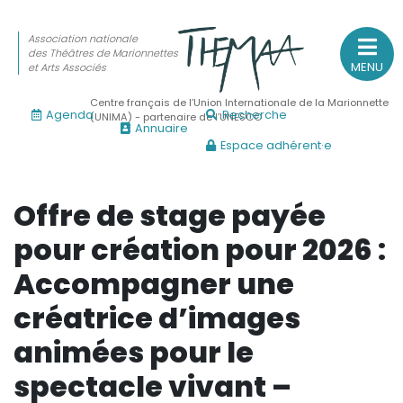
Association nationale
des Théâtres de Marionnettes
MENU
et Arts Associés
Centre français de l’Union Internationale de la Marionnette
Agenda
Recherche
(UNIMA) - partenaire de l’UNESCO
Annuaire
Espace adhérent·e
Association nationale
des Théâtres de Marionnettes
et Arts Associés
Offre de stage payée
pour création pour 2026 :
Sur le feu
Accompagner une
(Actualités, annonces, vie professionnelle)
créatrice d’images
Sur le vif
(Agenda, spectacles, événements des adhérents)
animées pour le
Sur le fond
spectacle vivant –
(Fonctionnement, gouvernance, groupes de travail, partena