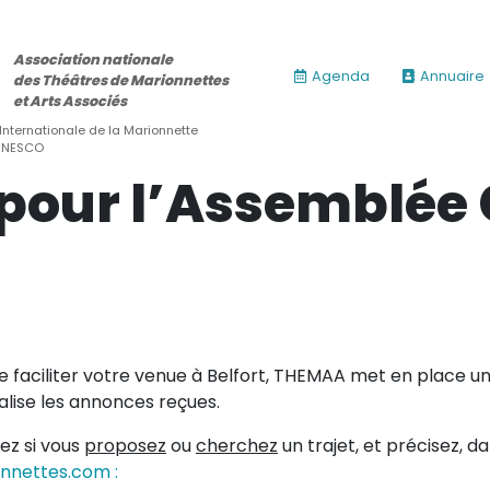
Association nationale
Agenda
Annuaire
des Théâtres de Marionnettes
et Arts Associés
 Internationale de la Marionnette
’UNESCO
pour l’Assemblée
de faciliter votre venue à Belfort, THEMAA met en place 
alise les annonces reçues.
uez si vous
proposez
ou
cherchez
un trajet, et précisez, d
nnettes.com :
ires)