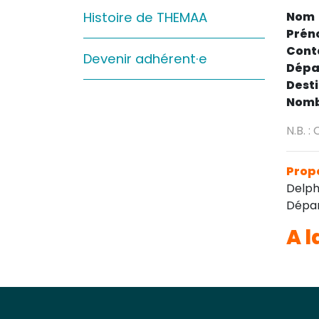
Sur le terrain
Histoire de THEMAA
Nom
Prén
(Portraits, actions, collaborations)
Cont
Devenir adhérent·e
Sur l’étagère
Dépa
(Documents, études, publications)
Dest
Nomb
N.B. :
Propo
Delph
Départ
A l