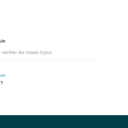
ule
vérifier les mises à jour.
com
rt