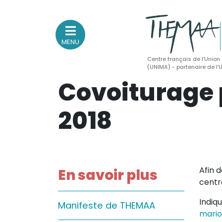
MENU
Centre français de l’Union
(UNIMA) - partenaire de l
Covoiturage 
Association nationale
des Théâtres de Marionnettes
et Arts Associés
2018
Sur le feu
(Actualités, annonces, vie professionnelle)
Afin 
Sur le vif
En savoir plus
centr
(Agenda, spectacles, événements des adhérents)
Sur le fond
Indiq
Manifeste de THEMAA
mario
(Fonctionnement, gouvernance, groupes de travail, partena