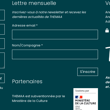
Lettre mensuelle
V
Inscrivez-vous à notre newsletter et recevez les
An
dernières actualités de THEMAA
An
Ad
Adresse email *
Nom/Compagnie *
r
As
Partenaires
de
et
du
THEMAA est subventionnée par le
Ministère de la Culture