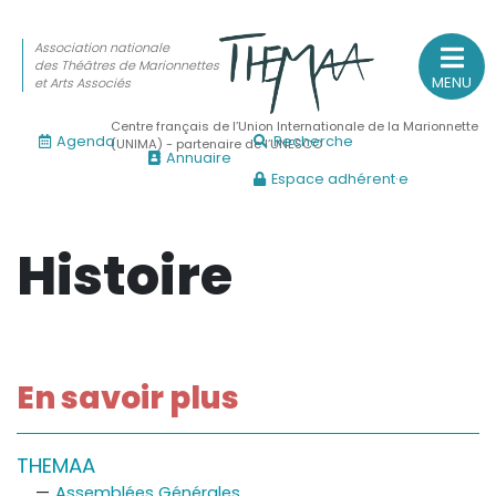
Association nationale
des Théâtres de Marionnettes
MENU
et Arts Associés
Centre français de l’Union Internationale de la Marionnette
Agenda
Recherche
(UNIMA) - partenaire de l’UNESCO
Annuaire
Espace adhérent·e
Association nationale
des Théâtres de Marionnettes
et Arts Associés
Histoire
Sur le feu
(Actualités, annonces, vie professionnelle)
Sur le vif
En savoir plus
(Agenda, spectacles, événements des adhérents)
Sur le fond
THEMAA
(Fonctionnement, gouvernance, groupes de travail, partena
Assemblées Générales