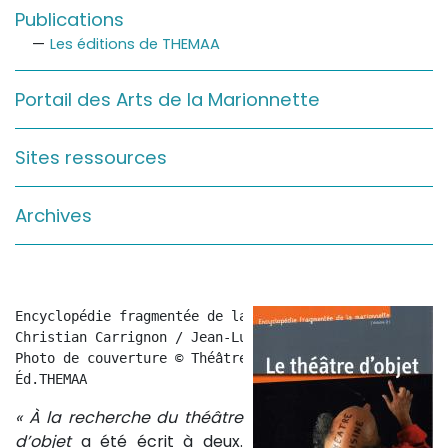
Publications
Sur le terrain
Les éditions de THEMAA
(Portraits, actions, collaborations)
Sur l’étagère
Portail des Arts de la Marionnette
(Documents, études, publications)
Sites ressources
Archives
Encyclopédie fragmentée de la marionnette [Volume 2]

Christian Carrignon / Jean-Luc Mattéoli

Photo de couverture © Théâtre de Cuisine

Éd.THEMAA
« À la recherche du théâtre
d’objet
a été écrit à deux.