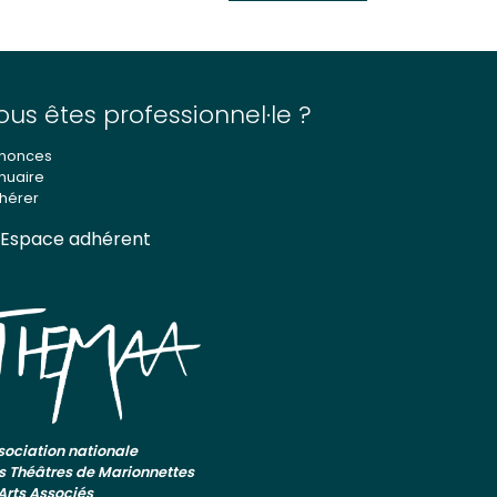
ous êtes professionnel·le ?
nonces
nuaire
hérer
Espace adhérent
sociation nationale
s Théâtres de Marionnettes
 Arts Associés