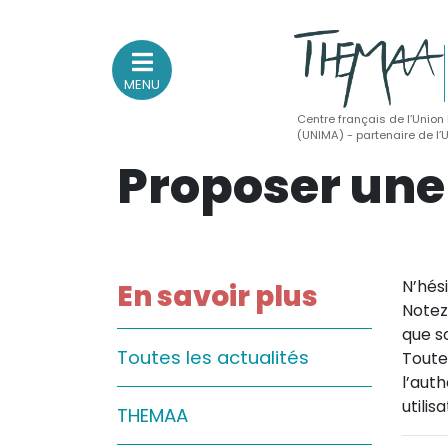
MENU
Centre français de l’Union
(UNIMA) - partenaire de l
Proposer un
Association nationale
des Théâtres de Marionnettes
et Arts Associés
Sur le feu
N’hés
En savoir plus
Notez
(Actualités, annonces, vie professionnelle)
que s
Sur le vif
Toutes les actualités
Toute
(Agenda, spectacles, événements des adhérents)
l’aut
utilis
Sur le fond
THEMAA
(Fonctionnement, gouvernance, groupes de travail, partena