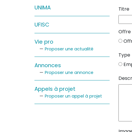
Sur le terrain
UNIMA
Titre
(Portraits, actions, collaborations)
UFISC
Sur l’étagère
Offre
(Documents, études, publications)
Off
Vie pro
Proposer une actualité
Type
Emp
Annonces
Proposer une annonce
Descr
Appels à projet
Proposer un appel à projet
Imag