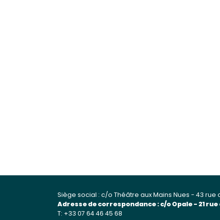
Siège social : c/o Théâtre aux Mains Nues - 43 rue 
Adresse de correspondance : c/o Opale - 21 rue
T: +33 07 64 46 45 68